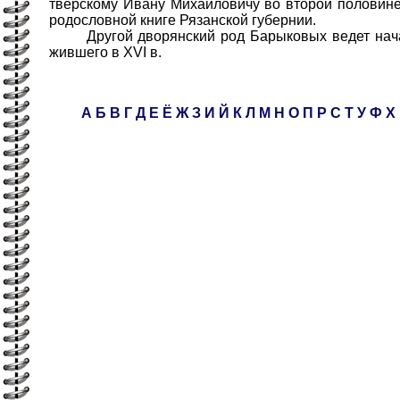
тверскому Ивану Михайловичу во второй половине 
родословной книге Рязанской губернии.
Другой дворянский род Барыковых ведет нача
жившего в XVI в.
А
Б
В
Г
Д
Е
Ё
Ж
З
И
Й
К
Л
М
Н
О
П
Р
С
Т
У
Ф
Х