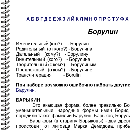
А
Б
В
Г
Д
Е
Ё
Ж
З
И
Й
К
Л
М
Н
О
П
Р
С
Т
У
Ф
Х
Борулин
Именительный (кто?) - Борулин
Родительный (от кого?) - Борулина
Дательный (кому?) - Борулину
Винительный (кого?) - Борулина
Творительный (с кем?) - Борулиным
Предложный (о ком?) - Борулине
Транслитерация - Borulin
При наборе возможно ошибочно набрать други
Барулин
,
БАРЫКИН
Это акающая форма, более правильно Боры
уменьшительные, народные формы имен Борис,
породили также фамилии Барулин, Барыков, Борули
Барыковы (в старину Борыковы) - два древни
происходит от литовца Марка Демидова, приб