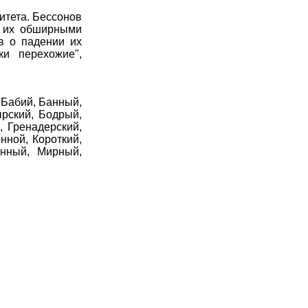
итета. Бессонов
ив их обширными
в о падении их
ки перехожие",
 Бабий, Банный,
рский, Бодрый,
, Гренадерский,
нной, Короткий,
анный, Мирный,