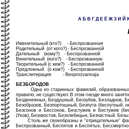
А
Б
В
Г
Д
Е
Ё
Ж
З
И
Й
Именительный (кто?) - Беспрозванная
Родительный (от кого?) - Беспрозванной
Дательный (кому?) - Беспрозванной
Винительный (кого?) - Беспрозванную
Творительный (с кем?) - Беспрозванной
Предложный (о ком?) - Беспрозванной
Транслитерация - Besprozvannaja
БЕЗБОРОДОВ
Одна из старинных фамилий, образованных от о
правило, не существуют. В этом гнезде много занятн
Безденежных, Бездушный, Беззубов, Безладнов, Бе
Безобразов, Безпортошный, Безпута (беспутный, не
Безсонов и Бессонов, Безстужев и Бестужев (бес
(Ухов), Безхвостов, Безхлебицын, Безчастный. Без
Столь же своеобразны и "отрицательные" фамил
Беспрозванный, Беспятов и Беспятых, Бессмертно