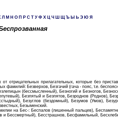
К
Л
М
Н
О
П
Р
С
Т
У
Ф
Х
Ц
Ч
Ш
Щ
Ъ
Ы
Ь
Э
Ю
Я
Беспрозванная
трицательных прилагательных, которые без приставки
ых фамилий: Безверхов, Безгачий (гача - пояс, т.е. беспояс
злепицын (бессмысленный), Безногий и Безногов, Безносо
путевый), Безпятый и Безпятов, Безроднов (Роднов), Безр
стыдный), Безуглов (бездомный), Безумов (Умов), Безу
ызвестных, Безыменский.
ии на Бес-: Беспалов (лишенный пальцев), Беспамятны
в и Бессмертный), Бесстрашнов, Бесфамильный, Бесхлеб