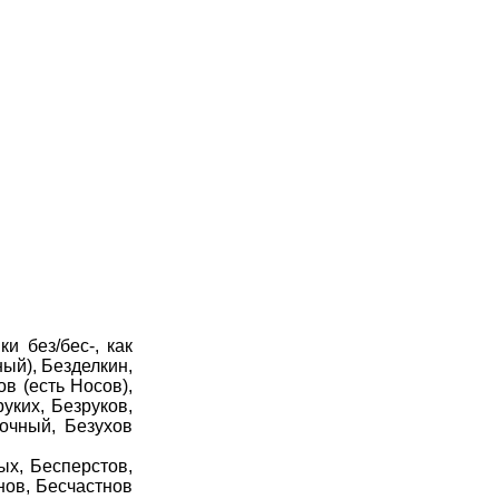
 без/бес-, как
ный), Безделкин,
в (есть Носов),
уких, Безруков,
рочный, Безухов
х, Бесперстов,
нов, Бесчастнов