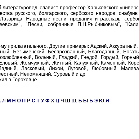
литературовед, славист, профессор Харьковского универс
ества русского, болгарского, сербского народов, снабд
 "Лазарица. Народные песни, предания и рассказы сербо
еевским", "Песни, собранные П.Н.Рыбниковым", "Кали
прилагательного. Другие примеры: Адский, Аккуратный,
шный, Безыменский, Беспрозванный, Благодарный, Богаты
озлюбленный, Вольный, Гладкий, Гнедой, Гордый, Горный
 Еловый, Жемчужный, Житный, Калужный, Каменный, Коре
Ладный, Ласковый, Лихой, Луговой, Любовный, Малев
естный, Непомнящий, Суровый и др.
ил в Гороховце.
К
Л
М
Н
О
П
Р
С
Т
У
Ф
Х
Ц
Ч
Ш
Щ
Ъ
Ы
Ь
Э
Ю
Я