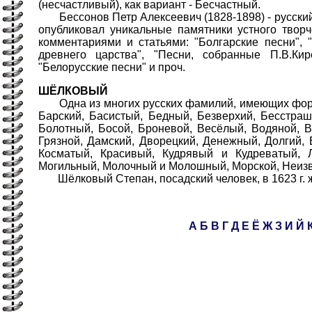
(несчастливый), как вариант - Бесчастный.
Бессонов Петр Алексеевич (1828-1898) - русский 
опубликовал уникальные памятники устного творч
комментариями и статьями: "Болгарские песни",
древнего царства", "Песни, собранные П.В.Кир
"Белорусские песни" и проч.
ШЁЛКОВЫЙ
Одна из многих русских фамилий, имеющих форму 
Барский, Басистый, Бедный, Безверхий, Бесстра
Болотный, Босой, Броневой, Весёлый, Водяной, В
Грязной, Дамский, Дворецкий, Денежный, Долгий,
Косматый, Красивый, Кудрявый и Кудреватый, 
Могильный, Молочный и Молошный, Морской, Неизв
Шёлковый Степан, посадский человек, в 1623 г. ж
А
Б
В
Г
Д
Е
Ё
Ж
З
И
Й