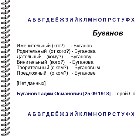
А
Б
В
Г
Д
Е
Ё
Ж
З
И
Й
К
Л
М
Н
О
П
Р
С
Т
У
Ф
Х
Буганов
Именительный (кто?) - Буганов
Родительный (от кого?) - Буганова
Дательный (кому?) - Буганову
Винительный (кого?) - Буганова
Творительный (с кем?) - Бугановым
Предложный (о ком?) - Буганове
[Нет данных]
Буганов Гаджи Османович [25.09.1918]
- Герой Со
А
Б
В
Г
Д
Е
Ё
Ж
З
И
Й
К
Л
М
Н
О
П
Р
С
Т
У
Ф
Х