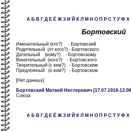
А
Б
В
Г
Д
Е
Ё
Ж
З
И
Й
К
Л
М
Н
О
П
Р
С
Т
У
Ф
Х
Бортовский
Именительный (кто?) - Бортовский
Родительный (от кого?) - Бортовского
Дательный (кому?) - Бортовскому
Винительный (кого?) - Бортовского
Творительный (с кем?) - Бортовским
Предложный (о ком?) - Бортовском
[Нет данных]
Бортовский Матвей Нестерович [17.07.1918-12.06
Союза
А
Б
В
Г
Д
Е
Ё
Ж
З
И
Й
К
Л
М
Н
О
П
Р
С
Т
У
Ф
Х