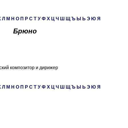
К
Л
М
Н
О
П
Р
С
Т
У
Ф
Х
Ц
Ч
Ш
Щ
Ъ
Ы
Ь
Э
Ю
Я
Брюно
ский композитор и дирижер
К
Л
М
Н
О
П
Р
С
Т
У
Ф
Х
Ц
Ч
Ш
Щ
Ъ
Ы
Ь
Э
Ю
Я