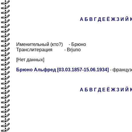
А
Б
В
Г
Д
Е
Ё
Ж
З
И
Й
Именительный (кто?) - Брюно
Транслитерация - Brjuno
[Нет данных]
Брюно Альфред [03.03.1857-15.06.1934]
- француз
А
Б
В
Г
Д
Е
Ё
Ж
З
И
Й