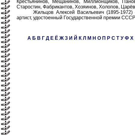
Крестьянинов, Мещанинов, Миллионщиков, Панов
Старостин, Фабрикантов, Хозяинов, Холопов, Царёв
Жильцов Алексей Васильевич (1895-1972) - а
артист, удостоенный Государственной премии СССР
А
Б
В
Г
Д
Е
Ё
Ж
З
И
Й
К
Л
М
Н
О
П
Р
С
Т
У
Ф
Х