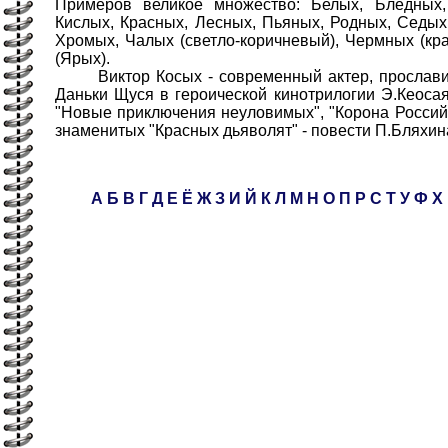
Примеров великое множество: Белых, Бледных,
Кислых, Красных, Лесных, Пьяных, Родных, Седых,
Хромых, Чалых (светло-коричневый), Чермных (кр
(Ярых).
Виктор Косых - современный актер, прослави
Даньки Щуся в героической кинотрилогии Э.Кеоса
"Новые приключения неуловимых", "Корона Россий
знаменитых "Красных дьяволят" - повести П.Бляхина
А
Б
В
Г
Д
Е
Ё
Ж
З
И
Й
К
Л
М
Н
О
П
Р
С
Т
У
Ф
Х