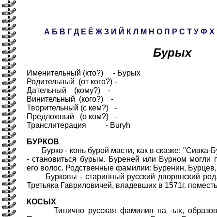
А
Б
В
Г
Д
Е
Ё
Ж
З
И
Й
К
Л
М
Н
О
П
Р
С
Т
У
Ф
Х
Бурых
Именительный (кто?) - Бурых
Родительный (от кого?) -
Дательный (кому?) -
Винительный (кого?) -
Творительный (с кем?) -
Предложный (о ком?) -
Транслитерация - Buryh
БУРКОВ
Бурко - конь бурой масти, как в сказке: "Сивка-Бу
- становиться бурым. Буреней или Бурном могли п
его волос. Родственные фамилии: Буренин, Бурцев,
Бурковы - старинный русский дворянский род,
Третьяка Гавриловичей, владевших в 1571г. помест
КОСЫХ
Типично русская фамилия на -ых, образован