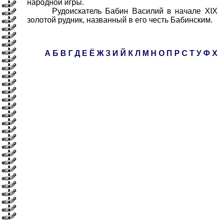
народной игры.
Рудоискатель Бабин Василий в начале XIX в
золотой рудник, названный в его честь Бабинским.
А
Б
В
Г
Д
Е
Ё
Ж
З
И
Й
К
Л
М
Н
О
П
Р
С
Т
У
Ф
Х