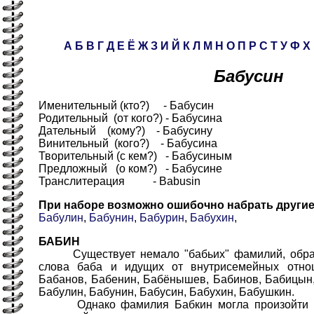
А
Б
В
Г
Д
Е
Ё
Ж
З
И
Й
К
Л
М
Н
О
П
Р
С
Т
У
Ф
Х
Бабусин
Именительный (кто?) - Бабусин
Родительный (от кого?) - Бабусина
Дательный (кому?) - Бабусину
Винительный (кого?) - Бабусина
Творительный (с кем?) - Бабусиным
Предложный (о ком?) - Бабусине
Транслитерация - Babusin
При наборе возможно ошибочно набрать други
Бабулин
,
Бабунин
,
Бабурин
,
Бабухин
,
БАБИН
Существует немало "бабьих" фамилий, образ
слова баба и идущих от внутрисемейных отнош
Бабанов, Бабенин, Бабёнышев, Бабинов, Бабицын, 
Бабулин, Бабунин, Бабусин, Бабухин, Бабушкин.
Однако фамилия Бабкин могла произойти и 