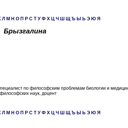
К
Л
М
Н
О
П
Р
С
Т
У
Ф
Х
Ц
Ч
Ш
Щ
Ъ
Ы
Ь
Э
Ю
Я
Брызгалина
специалист по философским проблемам биологии и медици
 философских наук, доцент
К
Л
М
Н
О
П
Р
С
Т
У
Ф
Х
Ц
Ч
Ш
Щ
Ъ
Ы
Ь
Э
Ю
Я