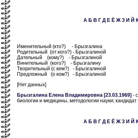
А
Б
В
Г
Д
Е
Ё
Ж
З
И
Й
Именительный (кто?) - Брызгалина
Родительный (от кого?) - Брызгалиной
Дательный (кому?) - Брызгалиной
Винительный (кого?) - Брызгалину
Творительный (с кем?) - Брызгалиной
Предложный (о ком?) - Брызгалиной
[Нет данных]
Брызгалина Елена Владимировна [23.03.1969]
- 
биологии и медицины, методологии науки; кандидат
А
Б
В
Г
Д
Е
Ё
Ж
З
И
Й