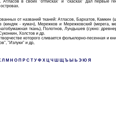
. Атласов в своих "отписках" и "скасках" дал первые г
 островах.
ных от названий тканей: Атласов, Бархатов, Камкин (ше
ов (киндяк - кумач), Мережков и Мережковский (мерега, м
опчатобумажная ткань), Полотнов, Лундышев (сукно: древн
уконкин, Холстов и др.
творчестве которого сливается фольклорно-песенная и кн
в", "Излуки" и др,
К
Л
М
Н
О
П
Р
С
Т
У
Ф
Х
Ц
Ч
Ш
Щ
Ъ
Ы
Ь
Э
Ю
Я