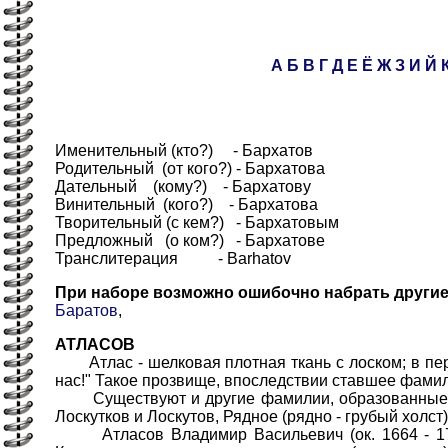
А
Б
В
Г
Д
Е
Ё
Ж
З
И
Й
Именительный (кто?) - Бархатов
Родительный (от кого?) - Бархатова
Дательный (кому?) - Бархатову
Винительный (кого?) - Бархатова
Творительный (с кем?) - Бархатовым
Предложный (о ком?) - Бархатове
Транслитерация - Barhatov
При наборе возможно ошибочно набрать други
Баратов
,
АТЛАСОВ
Атлас - шелковая плотная ткань с лоском; в пере
нас!" Такое прозвище, впоследствии ставшее фамили
Существуют и другие фамилии, образованные от н
Лоскутков и Лоскутов, Рядное (рядно - грубый холст
Атласов Владимир Васильевич (ок. 1664 - 1711)