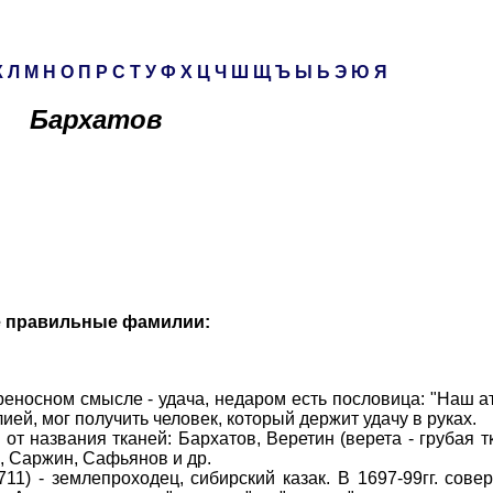
К
Л
М
Н
О
П
Р
С
Т
У
Ф
Х
Ц
Ч
Ш
Щ
Ъ
Ы
Ь
Э
Ю
Я
Бархатов
е правильные фамилии:
носном смысле - удача, недаром есть пословица: "Наш ат
ей, мог получить человек, который держит удачу в руках.
азвания тканей: Бархатов, Веретин (верета - грубая тк
), Саржин, Сафьянов и др.
 - землепроходец, сибирский казак. В 1697-99гг. сове