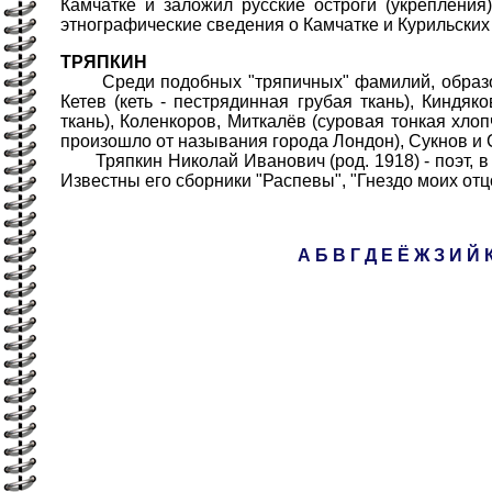
Камчатке и заложил русские остроги (укрепления)
этнографические сведения о Камчатке и Курильских
ТРЯПКИН
Среди подобных "тряпичных" фамилий, образован
Кетев (кеть - пестрядинная грубая ткань), Киндяк
ткань), Коленкоров, Миткалёв (суровая тонкая хл
произошло от называния города Лондон), Сукнов и С
Тряпкин Николай Иванович (род. 1918) - поэт, в 
Известны его сборники "Распевы", "Гнездо моих отцо
А
Б
В
Г
Д
Е
Ё
Ж
З
И
Й