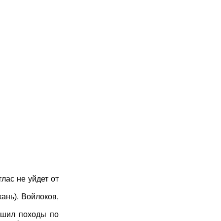
лас не уйдет от
ань), Войлоков,
ршил походы по