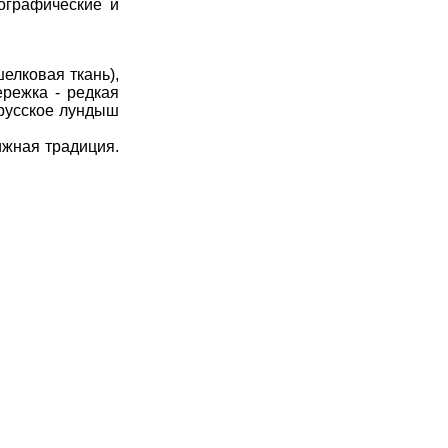
еографические и
лковая ткань),
ережка - редкая
ерусское лундыш
ижная традиция.