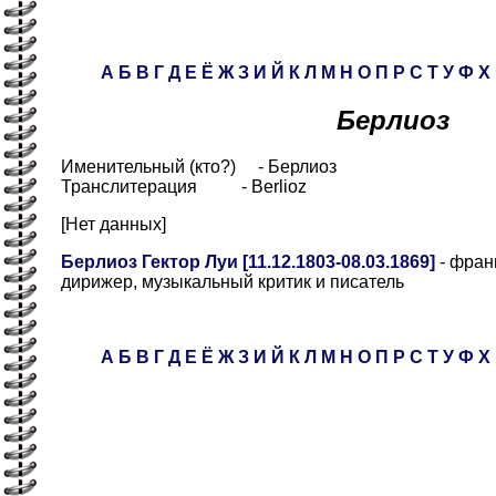
А
Б
В
Г
Д
Е
Ё
Ж
З
И
Й
К
Л
М
Н
О
П
Р
С
Т
У
Ф
Х
Берлиоз
Именительный (кто?) - Берлиоз
Транслитерация - Berlioz
[Нет данных]
Берлиоз Гектор Луи [11.12.1803-08.03.1869]
- фран
дирижер, музыкальный критик и писатель
А
Б
В
Г
Д
Е
Ё
Ж
З
И
Й
К
Л
М
Н
О
П
Р
С
Т
У
Ф
Х