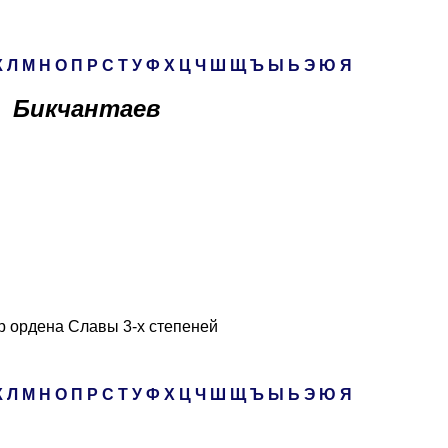
К
Л
М
Н
О
П
Р
С
Т
У
Ф
Х
Ц
Ч
Ш
Щ
Ъ
Ы
Ь
Э
Ю
Я
Бикчантаев
р ордена Славы 3-х степеней
К
Л
М
Н
О
П
Р
С
Т
У
Ф
Х
Ц
Ч
Ш
Щ
Ъ
Ы
Ь
Э
Ю
Я