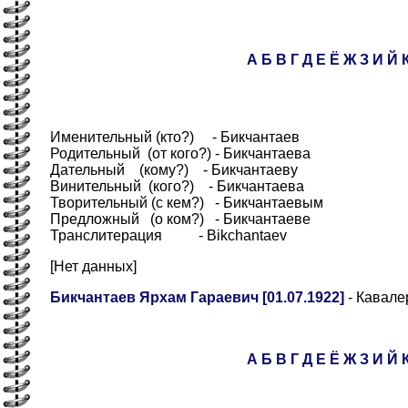
А
Б
В
Г
Д
Е
Ё
Ж
З
И
Й
Именительный (кто?) - Бикчантаев
Родительный (от кого?) - Бикчантаева
Дательный (кому?) - Бикчантаеву
Винительный (кого?) - Бикчантаева
Творительный (с кем?) - Бикчантаевым
Предложный (о ком?) - Бикчантаеве
Транслитерация - Bikchantaev
[Нет данных]
Бикчантаев Ярхам Гараевич [01.07.1922]
- Кавале
А
Б
В
Г
Д
Е
Ё
Ж
З
И
Й