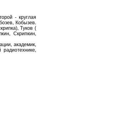
орой - круглая
бозев, Кобызев.
рипка), Туков (
кин, Скрипкин,
ции, академик,
й радиотехнике,