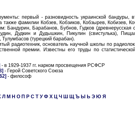
нты: первый - разновидность украинской бандуры, вт
а также фамилии Кобзев, Кобзиков, Кобзырев, Кобизев, Ко
: Бандурин, Барабанов, Бубнов, Гудков (древнерусская ск
Дудин, Дудкин и Дудышкин, Пикулин (свистулька), Пищал
 Тулумбасов (турецкий барабан).
й радиотехник, основатель научной школы по радиолока
ственной премии. Известны его труды по статистическо
]
- в 1929-1937 гг. нарком просвещения РСФСР
3]
- Герой Советского Союза
62]
- философ
К
Л
М
Н
О
П
Р
С
Т
У
Ф
Х
Ц
Ч
Ш
Щ
Ъ
Ы
Ь
Э
Ю
Я