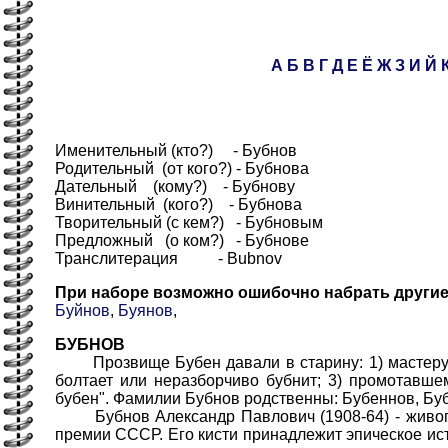
А
Б
В
Г
Д
Е
Ё
Ж
З
И
Й
Именительный (кто?) - Бубнов
Родительный (от кого?) - Бубнова
Дательный (кому?) - Бубнову
Винительный (кого?) - Бубнова
Творительный (с кем?) - Бубновым
Предложный (о ком?) - Бубнове
Транслитерация - Bubnov
При наборе возможно ошибочно набрать други
Буйнов
,
Буянов
,
БУБНОВ
Прозвище Бубен давали в старину: 1) мастеру, 
болтает или неразборчиво бубнит; 3) промотавше
бубен". Фамилии Бубнов родственны: Бубеннов, Бу
Бубнов Александр Павлович (1908-64) - живопис
премии СССР. Его кисти принадлежит эпическое ис