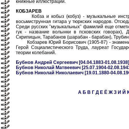
книжные иллюстрации.
КОБЗАРЕВ
Кобза и кобыз (кобуз) - музыкальные инструме
восьмиструнная гитара у тюркских народов. Отсюд
Среди русских "музыкальных" фамилий еще отметим
гук - название волынки в псковских говорах), 
Скрипицын, Тарабанов (шарабан - барабан), Трубин,
Кобзарев Юрий Борисович (1905-87) - знамениты
Герой Социалистического Труда, лауреат Государ
теории колебаний.
Бубнов Андрей Сергеевич [04.04.1883-01.08.1938
Бубнов Николай Матвеевич [25.07.1904-02.08.194
Бубнов Николай Николаевич [19.01.1880-04.08.19
А
Б
В
Г
Д
Е
Ё
Ж
З
И
Й