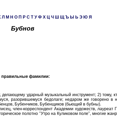
К
Л
М
Н
О
П
Р
С
Т
У
Ф
Х
Ц
Ч
Ш
Щ
Ъ
Ы
Ь
Э
Ю
Я
Бубнов
е правильные фамилии:
делающему ударный музыкальный инструмент; 2) тому, кт
муся, разорившемуся бедолаге; недаром же говорено в н
бенцов, Бубенчиков, Бубенщиков (бьющий в бубны).
ец, член-корреспондент Академии художеств, лауреат Г
торическое полотно "Утро на Куликовом поле", многие жан