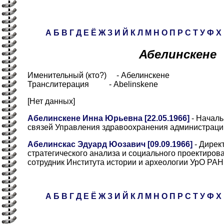
А
Б
В
Г
Д
Е
Ё
Ж
З
И
Й
К
Л
М
Н
О
П
Р
С
Т
У
Ф
Х
Абелинскене
Именительный (кто?) - Абелинскене
Транслитерация - Abelinskene
[Нет данных]
Абелинскене Инна Юрьевна [22.05.1966]
- Началь
связей Управления здравоохранения администрации
Абелинскас Эдуард Юозавич [09.09.1966]
- Дирек
стратегического анализа и социального проектиров
сотрудник Института истории и археологии УрО РАН
А
Б
В
Г
Д
Е
Ё
Ж
З
И
Й
К
Л
М
Н
О
П
Р
С
Т
У
Ф
Х