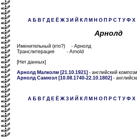
А
Б
В
Г
Д
Е
Ё
Ж
З
И
Й
К
Л
М
Н
О
П
Р
С
Т
У
Ф
Х
Арнолд
Именительный (кто?) - Арнолд
Транслитерация - Arnold
[Нет данных]
Арнолд Малколм [21.10.1921]
- английский композ
Арнолд Самюэл [10.08.1740-22.10.1802]
- английск
А
Б
В
Г
Д
Е
Ё
Ж
З
И
Й
К
Л
М
Н
О
П
Р
С
Т
У
Ф
Х