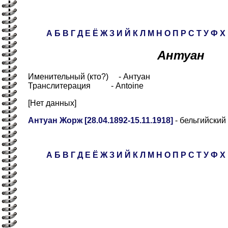
А
Б
В
Г
Д
Е
Ё
Ж
З
И
Й
К
Л
М
Н
О
П
Р
С
Т
У
Ф
Х
Антуан
Именительный (кто?) - Антуан
Транслитерация - Antoine
[Нет данных]
Антуан Жорж [28.04.1892-15.11.1918]
- бельгийский
А
Б
В
Г
Д
Е
Ё
Ж
З
И
Й
К
Л
М
Н
О
П
Р
С
Т
У
Ф
Х