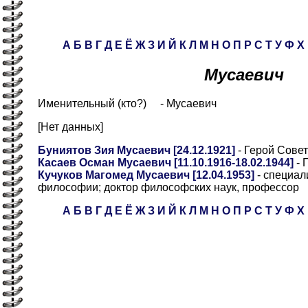
А
Б
В
Г
Д
Е
Ё
Ж
З
И
Й
К
Л
М
Н
О
П
Р
С
Т
У
Ф
Х
Мусаевич
Именительный (кто?) - Мусаевич
[Нет данных]
Буниятов Зия Мусаевич [24.12.1921]
- Герой Сове
Касаев Осман Мусаевич [11.10.1916-18.02.1944]
- 
Кучуков Магомед Мусаевич [12.04.1953]
- специал
философии; доктор философских наук, профессор
А
Б
В
Г
Д
Е
Ё
Ж
З
И
Й
К
Л
М
Н
О
П
Р
С
Т
У
Ф
Х