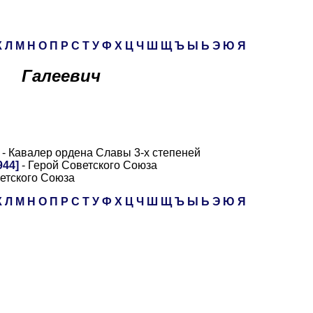
К
Л
М
Н
О
П
Р
С
Т
У
Ф
Х
Ц
Ч
Ш
Щ
Ъ
Ы
Ь
Э
Ю
Я
Галеевич
- Кавалер ордена Славы 3-х степеней
944]
- Герой Советского Союза
етского Союза
К
Л
М
Н
О
П
Р
С
Т
У
Ф
Х
Ц
Ч
Ш
Щ
Ъ
Ы
Ь
Э
Ю
Я