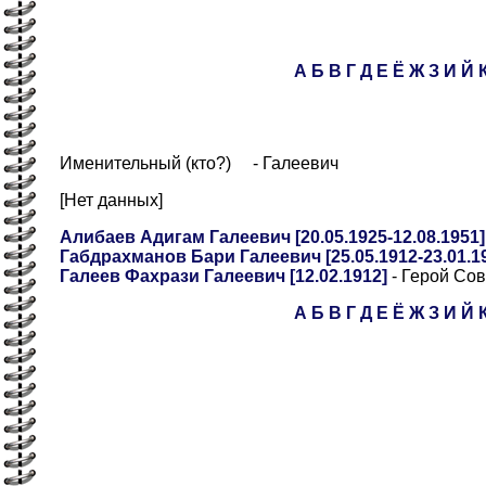
А
Б
В
Г
Д
Е
Ё
Ж
З
И
Й
Именительный (кто?) - Галеевич
[Нет данных]
Алибаев Адигам Галеевич [20.05.1925-12.08.1951]
Габдрахманов Бари Галеевич [25.05.1912-23.01.1
Галеев Фахрази Галеевич [12.02.1912]
- Герой Сов
А
Б
В
Г
Д
Е
Ё
Ж
З
И
Й