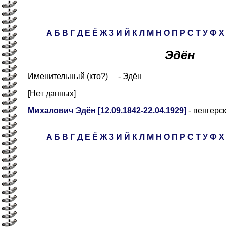
А
Б
В
Г
Д
Е
Ё
Ж
З
И
Й
К
Л
М
Н
О
П
Р
С
Т
У
Ф
Х
Эдён
Именительный (кто?) - Эдён
[Нет данных]
Михалович Эдён [12.09.1842-22.04.1929]
- венгерск
А
Б
В
Г
Д
Е
Ё
Ж
З
И
Й
К
Л
М
Н
О
П
Р
С
Т
У
Ф
Х