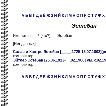
А
Б
В
Г
Д
Е
Ё
Ж
З
И
Й
К
Л
М
Н
О
П
Р
С
Т
У
Ф
Х
Эстебан
Именительный (кто?) - Эстебан
[Нет данных]
Салас-и-Кастро Эстебан [__.__.1725-15.07.1803][ро
композитор
Эйтлер Эстебан [25.06.1913-__.02.1960][ум. х.02.19
композитор
А
Б
В
Г
Д
Е
Ё
Ж
З
И
Й
К
Л
М
Н
О
П
Р
С
Т
У
Ф
Х