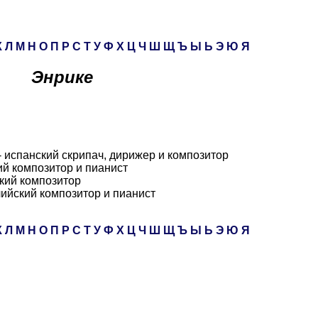
К
Л
М
Н
О
П
Р
С
Т
У
Ф
Х
Ц
Ч
Ш
Щ
Ъ
Ы
Ь
Э
Ю
Я
Энрике
- испанский скрипач, дирижер и композитор
ий композитор и пианист
кий композитор
лийский композитор и пианист
К
Л
М
Н
О
П
Р
С
Т
У
Ф
Х
Ц
Ч
Ш
Щ
Ъ
Ы
Ь
Э
Ю
Я