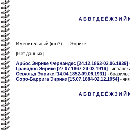
А
Б
В
Г
Д
Е
Ё
Ж
З
И
Й
Именительный (кто?) - Энрике
[Нет данных]
Арбос Энрике Фернандес [24.12.1863-02.06.1939]
Гранадос Энрике [27.07.1867-24.03.1916]
- испанск
Освальд Энрике [14.04.1852-09.06.1931]
- бразильс
Соро-Баррига Энрике [15.07.1884-02.12.1954]
- чи
А
Б
В
Г
Д
Е
Ё
Ж
З
И
Й