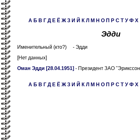
А
Б
В
Г
Д
Е
Ё
Ж
З
И
Й
К
Л
М
Н
О
П
Р
С
Т
У
Ф
Х
Эдди
Именительный (кто?) - Эдди
[Нет данных]
Оман Эдди [28.04.1951]
- Президент ЗАО "Эрикссо
А
Б
В
Г
Д
Е
Ё
Ж
З
И
Й
К
Л
М
Н
О
П
Р
С
Т
У
Ф
Х