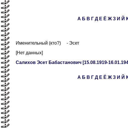
А
Б
В
Г
Д
Е
Ё
Ж
З
И
Й
Именительный (кто?) - Эсет
[Нет данных]
Салихов Эсет Бабастанович [15.08.1919-16.01.194
А
Б
В
Г
Д
Е
Ё
Ж
З
И
Й