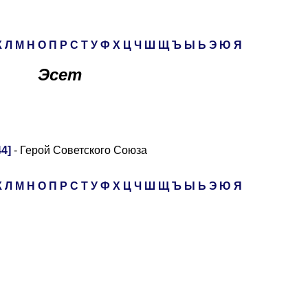
К
Л
М
Н
О
П
Р
С
Т
У
Ф
Х
Ц
Ч
Ш
Щ
Ъ
Ы
Ь
Э
Ю
Я
Эсет
4]
- Герой Советского Союза
К
Л
М
Н
О
П
Р
С
Т
У
Ф
Х
Ц
Ч
Ш
Щ
Ъ
Ы
Ь
Э
Ю
Я