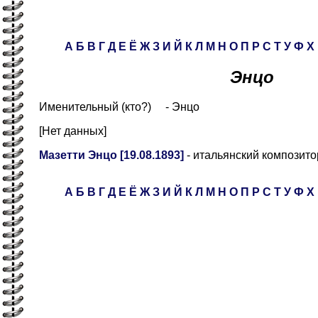
А
Б
В
Г
Д
Е
Ё
Ж
З
И
Й
К
Л
М
Н
О
П
Р
С
Т
У
Ф
Х
Энцо
Именительный (кто?) - Энцо
[Нет данных]
Мазетти Энцо [19.08.1893]
- итальянский композито
А
Б
В
Г
Д
Е
Ё
Ж
З
И
Й
К
Л
М
Н
О
П
Р
С
Т
У
Ф
Х