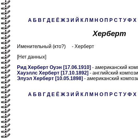
А
Б
В
Г
Д
Е
Ё
Ж
З
И
Й
К
Л
М
Н
О
П
Р
С
Т
У
Ф
Х
Херберт
Именительный (кто?) - Херберт
[Нет данных]
Рид Херберт Оуэн [17.06.1910]
- американский ком
Хауэллс Херберт [17.10.1892]
- английский композ
Элуэл Херберт [10.05.1898]
- американский композ
А
Б
В
Г
Д
Е
Ё
Ж
З
И
Й
К
Л
М
Н
О
П
Р
С
Т
У
Ф
Х