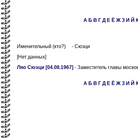
А
Б
В
Г
Д
Е
Ё
Ж
З
И
Й
Именительный (кто?) - Сюэци
[Нет данных]
Ляо Сюэци [04.08.1967]
- Заместитель главы моско
А
Б
В
Г
Д
Е
Ё
Ж
З
И
Й