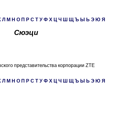
К
Л
М
Н
О
П
Р
С
Т
У
Ф
Х
Ц
Ч
Ш
Щ
Ъ
Ы
Ь
Э
Ю
Я
Сюэци
вского представительства корпорации ZTE
К
Л
М
Н
О
П
Р
С
Т
У
Ф
Х
Ц
Ч
Ш
Щ
Ъ
Ы
Ь
Э
Ю
Я