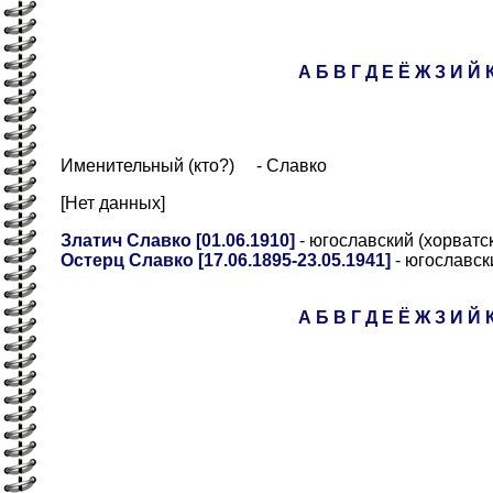
А
Б
В
Г
Д
Е
Ё
Ж
З
И
Й
Именительный (кто?) - Славко
[Нет данных]
Златич Славко [01.06.1910]
- югославский (хорватс
Остерц Славко [17.06.1895-23.05.1941]
- югославск
А
Б
В
Г
Д
Е
Ё
Ж
З
И
Й