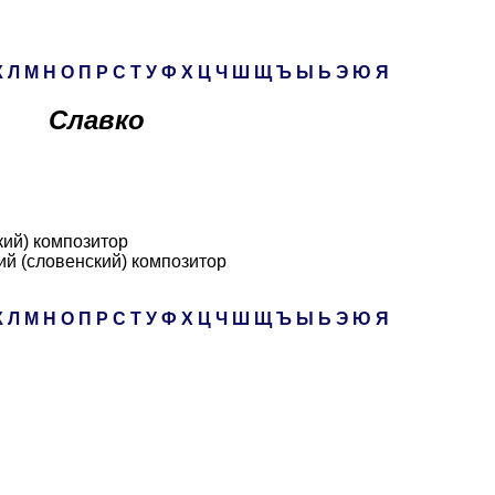
К
Л
М
Н
О
П
Р
С
Т
У
Ф
Х
Ц
Ч
Ш
Щ
Ъ
Ы
Ь
Э
Ю
Я
Славко
кий) композитор
ий (словенский) композитор
К
Л
М
Н
О
П
Р
С
Т
У
Ф
Х
Ц
Ч
Ш
Щ
Ъ
Ы
Ь
Э
Ю
Я