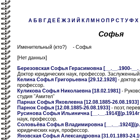
А
Б
В
Г
Д
Е
Ё
Ж
З
И
Й
К
Л
М
Н
О
П
Р
С
Т
У
Ф
Х
Софья
Именительный (кто?) - Софья
[Нет данных]
Березовская Софья Герасимовна [__.__.1900-__.__.
Доктор юридических наук, профессор. Заслуженны
Келина Софья Григорьевна [29.12.1928]
- доктор 
профессор.
Куликова Софья Николаевна [18.02.1981]
- Руков
студия "Амител"
Парнах Софья Яковлевна [12.08.1885-26.08.1933]
Парнок Софья [12.08.1885-26.08.1933]
- поэт, пере
Русинова Софья Ильинична [__.__.1914][(р.1914г
наук, профессор.
Соловьёва Софья Владимировна [__.__.1924][(р.
юридических наук, профессор.
Яновская Софья Александровна [31.01.1893-24.1