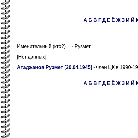
А
Б
В
Г
Д
Е
Ё
Ж
З
И
Й
Именительный (кто?) - Рузмет
[Нет данных]
Атаджанов Рузмет [20.04.1945]
- член ЦК в 1990-19
А
Б
В
Г
Д
Е
Ё
Ж
З
И
Й