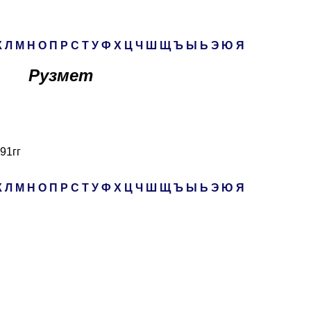
К
Л
М
Н
О
П
Р
С
Т
У
Ф
Х
Ц
Ч
Ш
Щ
Ъ
Ы
Ь
Э
Ю
Я
Рузмет
91гг
К
Л
М
Н
О
П
Р
С
Т
У
Ф
Х
Ц
Ч
Ш
Щ
Ъ
Ы
Ь
Э
Ю
Я