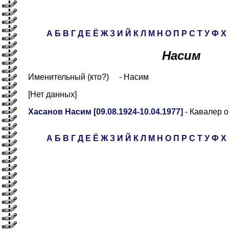
А
Б
В
Г
Д
Е
Ё
Ж
З
И
Й
К
Л
М
Н
О
П
Р
С
Т
У
Ф
Х
Насим
Именительный (кто?) - Насим
[Нет данных]
Хасанов Насим [09.08.1924-10.04.1977]
- Кавалер 
А
Б
В
Г
Д
Е
Ё
Ж
З
И
Й
К
Л
М
Н
О
П
Р
С
Т
У
Ф
Х