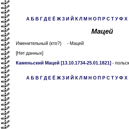
А
Б
В
Г
Д
Е
Ё
Ж
З
И
Й
К
Л
М
Н
О
П
Р
С
Т
У
Ф
Х
Мацей
Именительный (кто?) - Мацей
[Нет данных]
Каменьский Мацей [13.10.1734-25.01.1821]
- польс
А
Б
В
Г
Д
Е
Ё
Ж
З
И
Й
К
Л
М
Н
О
П
Р
С
Т
У
Ф
Х