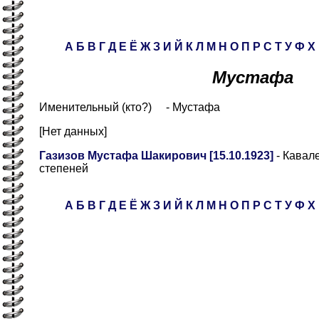
А
Б
В
Г
Д
Е
Ё
Ж
З
И
Й
К
Л
М
Н
О
П
Р
С
Т
У
Ф
Х
Мустафа
Именительный (кто?) - Мустафа
[Нет данных]
Газизов Мустафа Шакирович [15.10.1923]
- Кавал
степеней
А
Б
В
Г
Д
Е
Ё
Ж
З
И
Й
К
Л
М
Н
О
П
Р
С
Т
У
Ф
Х