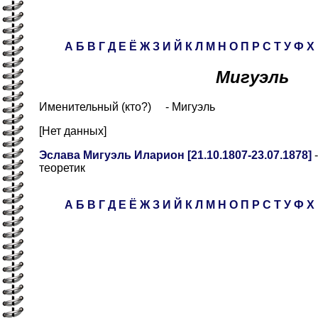
А
Б
В
Г
Д
Е
Ё
Ж
З
И
Й
К
Л
М
Н
О
П
Р
С
Т
У
Ф
Х
Мигуэль
Именительный (кто?) - Мигуэль
[Нет данных]
Эслава Мигуэль Иларион [21.10.1807-23.07.1878]
-
теоретик
А
Б
В
Г
Д
Е
Ё
Ж
З
И
Й
К
Л
М
Н
О
П
Р
С
Т
У
Ф
Х