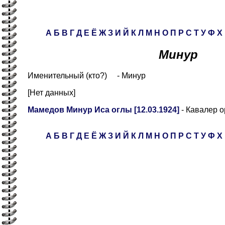
А
Б
В
Г
Д
Е
Ё
Ж
З
И
Й
К
Л
М
Н
О
П
Р
С
Т
У
Ф
Х
Минур
Именительный (кто?) - Минур
[Нет данных]
Мамедов Минур Иса оглы [12.03.1924]
- Кавалер о
А
Б
В
Г
Д
Е
Ё
Ж
З
И
Й
К
Л
М
Н
О
П
Р
С
Т
У
Ф
Х