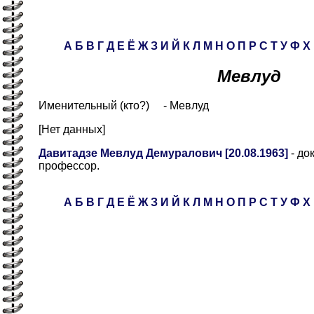
А
Б
В
Г
Д
Е
Ё
Ж
З
И
Й
К
Л
М
Н
О
П
Р
С
Т
У
Ф
Х
Мевлуд
Именительный (кто?) - Мевлуд
[Нет данных]
Давитадзе Мевлуд Демуралович [20.08.1963]
- до
профессор.
А
Б
В
Г
Д
Е
Ё
Ж
З
И
Й
К
Л
М
Н
О
П
Р
С
Т
У
Ф
Х