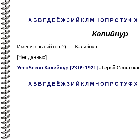
А
Б
В
Г
Д
Е
Ё
Ж
З
И
Й
К
Л
М
Н
О
П
Р
С
Т
У
Ф
Х
Калийнур
Именительный (кто?) - Калийнур
[Нет данных]
Усенбеков Калийнур [23.09.1921]
- Герой Советско
А
Б
В
Г
Д
Е
Ё
Ж
З
И
Й
К
Л
М
Н
О
П
Р
С
Т
У
Ф
Х