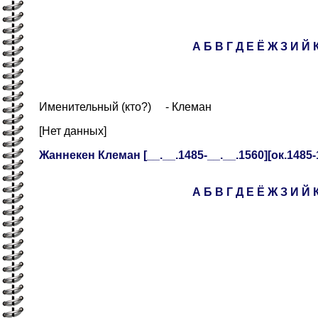
А
Б
В
Г
Д
Е
Ё
Ж
З
И
Й
Именительный (кто?) - Клеман
[Нет данных]
Жаннекен Клеман [__.__.1485-__.__.1560][ок.1485-
А
Б
В
Г
Д
Е
Ё
Ж
З
И
Й