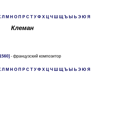
К
Л
М
Н
О
П
Р
С
Т
У
Ф
Х
Ц
Ч
Ш
Щ
Ъ
Ы
Ь
Э
Ю
Я
Клеман
1560]
- французский композитор
К
Л
М
Н
О
П
Р
С
Т
У
Ф
Х
Ц
Ч
Ш
Щ
Ъ
Ы
Ь
Э
Ю
Я