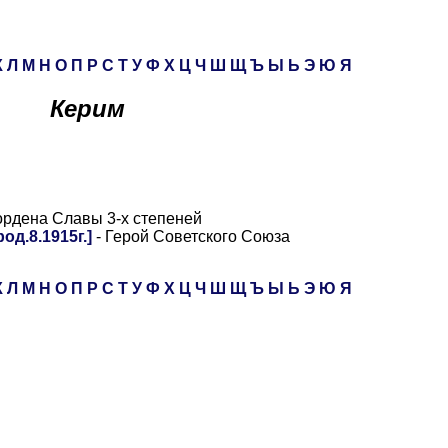
К
Л
М
Н
О
П
Р
С
Т
У
Ф
Х
Ц
Ч
Ш
Щ
Ъ
Ы
Ь
Э
Ю
Я
Керим
ордена Славы 3-х степеней
од.8.1915г.]
- Герой Советского Союза
К
Л
М
Н
О
П
Р
С
Т
У
Ф
Х
Ц
Ч
Ш
Щ
Ъ
Ы
Ь
Э
Ю
Я