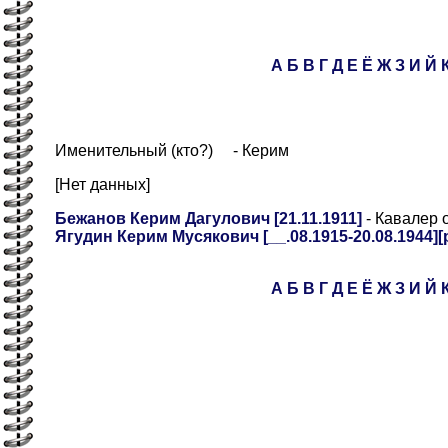
А
Б
В
Г
Д
Е
Ё
Ж
З
И
Й
Именительный (кто?) - Керим
[Нет данных]
Бежанов Керим Дагулович [21.11.1911]
- Кавалер 
Ягудин Керим Мусякович [__.08.1915-20.08.1944][р
А
Б
В
Г
Д
Е
Ё
Ж
З
И
Й