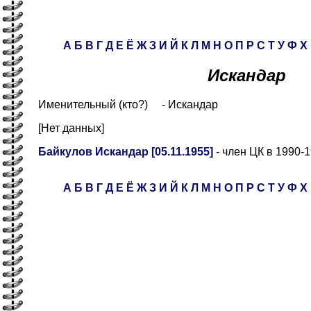
А
Б
В
Г
Д
Е
Ё
Ж
З
И
Й
К
Л
М
Н
О
П
Р
С
Т
У
Ф
Х
Искандар
Именительный (кто?) - Искандар
[Нет данных]
Байкулов Искандар [05.11.1955]
- член ЦК в 1990-1
А
Б
В
Г
Д
Е
Ё
Ж
З
И
Й
К
Л
М
Н
О
П
Р
С
Т
У
Ф
Х