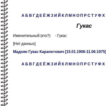
А
Б
В
Г
Д
Е
Ё
Ж
З
И
Й
К
Л
М
Н
О
П
Р
С
Т
У
Ф
Х
Гукас
Именительный (кто?) - Гукас
[Нет данных]
Мадоян Гукас Карапетович [15.01.1906-11.06.1975
А
Б
В
Г
Д
Е
Ё
Ж
З
И
Й
К
Л
М
Н
О
П
Р
С
Т
У
Ф
Х