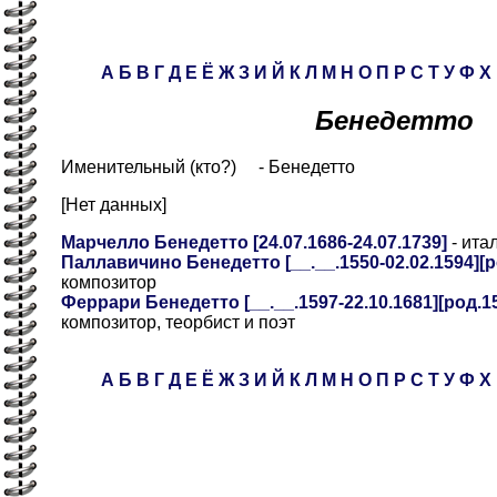
А
Б
В
Г
Д
Е
Ё
Ж
З
И
Й
К
Л
М
Н
О
П
Р
С
Т
У
Ф
Х
Бенедетто
Именительный (кто?) - Бенедетто
[Нет данных]
Марчелло Бенедетто [24.07.1686-24.07.1739]
- ита
Паллавичино Бенедетто [__.__.1550-02.02.1594][ро
композитор
Феррари Бенедетто [__.__.1597-22.10.1681][род.1
композитор, теорбист и поэт
А
Б
В
Г
Д
Е
Ё
Ж
З
И
Й
К
Л
М
Н
О
П
Р
С
Т
У
Ф
Х